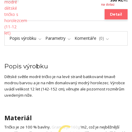
350 Kč
/
ks
na dotaz
Detail
Popis výrobku
Parametry
Komentáře
0
Popis výrobku
Dětské světle modré tričko je na levé straně batikované tmavě
modrou barvou a je na něm domalovaný modrý horolezec. Výrobce
uvádí velikost 12 let (142-152 cm), věnujte ale pozornost rozměrům
uvedeným níže.
Materiál
Tričko je ze 100 % bavlny. Gramáž je 160g/m2, což je nejběžnější