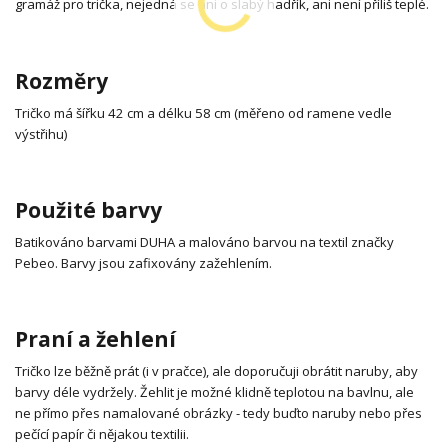
gramáž pro trička, nejedná se ani o slabý hadřík, ani není příliš teplé.
Rozměry
Tričko má šířku 42 cm a délku 58 cm (měřeno od ramene vedle
výstřihu)
Použité barvy
Batikováno barvami DUHA a malováno barvou na textil značky
Pebeo. Barvy jsou zafixovány zažehlením.
Praní a žehlení
Tričko lze běžně prát (i v pračce), ale doporučuji obrátit naruby, aby
barvy déle vydržely. Žehlit je možné klidně teplotou na bavlnu, ale
ne přímo přes namalované obrázky - tedy buďto naruby nebo přes
pečící papír či nějakou textilii.