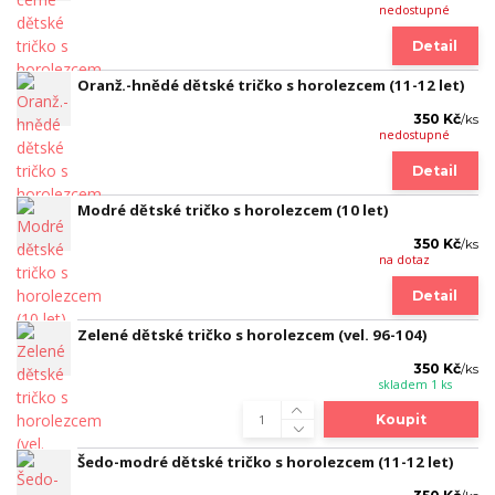
nedostupné
Detail
Oranž.-hnědé dětské tričko s horolezcem (11-12 let)
350 Kč
/
ks
nedostupné
Detail
Modré dětské tričko s horolezcem (10 let)
350 Kč
/
ks
na dotaz
Detail
Zelené dětské tričko s horolezcem (vel. 96-104)
350 Kč
/
ks
skladem 1 ks
Koupit
Šedo-modré dětské tričko s horolezcem (11-12 let)