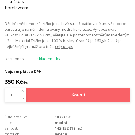
Dětské světle modré tričko je na levé straně batikované tmavě modrou
barvou a je na něm domalovaný modrý horolezec. Výrobce uvádí
velikost 12 let (142-152 cm), věnujte ale pozornost rozměrům uvedeným
níže. Materiál Tričko je ze 100 % bavlny. Gramáž je 160g/m2, což je
nejběžnější gramáž pro trič...
celý popis
Dostupnost
skladem 1 ks
Nejsem plátce DPH
350 Kč
/
ks
Koupit
Číslo produktu:
10724393
barva:
modrá
velikost:
142-152 (12 let)
materiál:
bavlna