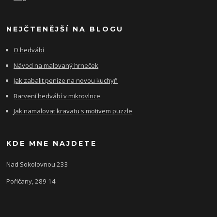
NEJČTENĚJŠÍ NA BLOGU
O hedvábí
Návod na malovaný hrneček
Jak zabalit peníze na novou kuchyň
Barvení hedvábí v mikrovlnce
Jak namalovat kravatu s motivem puzzle
KDE MNE NAJDETE
Nad Sokolovnou 233
Poříčany, 289 14