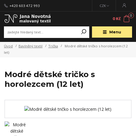
+420 603 472 993
CZK
0
0 Kč
Menu
Úvod
Bavlněný textil
Trička
Modré dětské tričko s horolezcem (12
let)
Modré dětské tričko s
horolezcem (12 let)