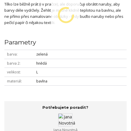
Tílko lze běžně prát (i v pračce), ale doporučuji obrátit naruby, aby
barvy déle vydržely. Žehlit je možné klidně teplotou na bavlnu, ale
ne přímo přes namalované obrázky - tedy buďto naruby nebo přes
pečící papír či nějakou textilii.
Parametry
barva
zelená
barva 2
hnědá
velikost
L
materiál
bavlna
Potřebujete poradit?
Jana Novotná