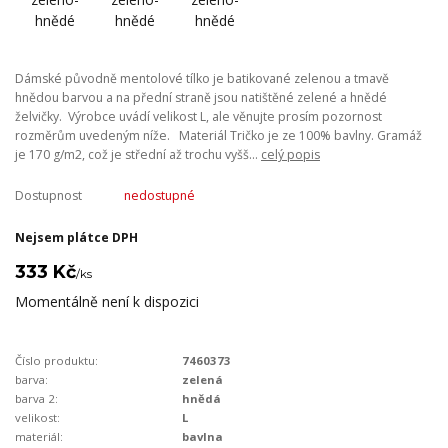
Dámské původně mentolové tílko je batikované zelenou a tmavě
hnědou barvou a na přední straně jsou natištěné zelené a hnědé
želvičky. Výrobce uvádí velikost L, ale věnujte prosím pozornost
rozměrům uvedeným níže. Materiál Tričko je ze 100% bavlny. Gramáž
je 170 g/m2, což je střední až trochu vyšš...
celý popis
Dostupnost
nedostupné
Nejsem plátce DPH
333 Kč
/
ks
Momentálně není k dispozici
Číslo produktu:
7460373
barva:
zelená
barva 2:
hnědá
velikost:
L
materiál:
bavlna