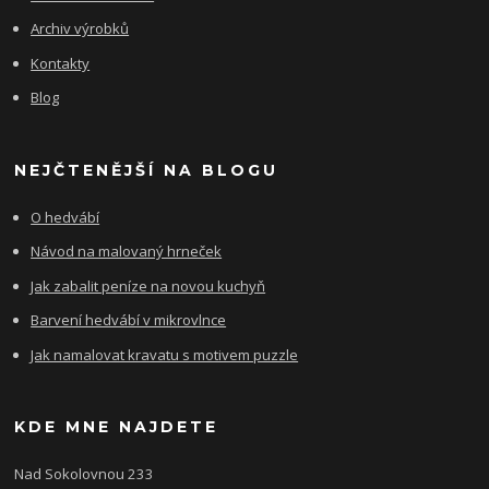
Archiv výrobků
Kontakty
Blog
NEJČTENĚJŠÍ NA BLOGU
O hedvábí
Návod na malovaný hrneček
Jak zabalit peníze na novou kuchyň
Barvení hedvábí v mikrovlnce
Jak namalovat kravatu s motivem puzzle
KDE MNE NAJDETE
Nad Sokolovnou 233