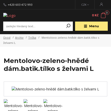
+420 603 472 993
CZK
0
0 Kč
Menu
Úvod
Archiv
Trička
Mentolovo-zeleno-hnědé dám.batik.tílko s
želvami L
Mentolovo-zeleno-hnědé
dám.batik.tílko s želvami L