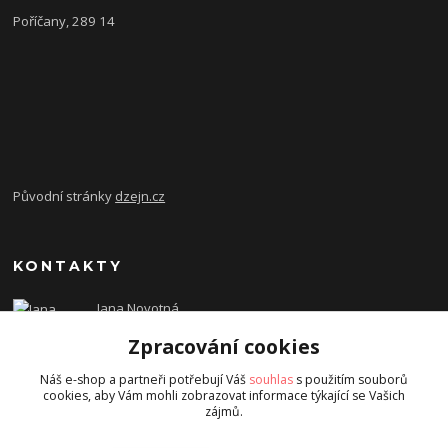
Poříčany, 289 14
Původní stránky
dzejn.cz
KONTAKTY
Jana Novotná
+420 603 472 993
Zpracování cookies
dzejn.n@email.cz
Náš e-shop a partneři potřebují Váš
souhlas
s použitím souborů
cookies, aby Vám mohli zobrazovat informace týkající se Vašich
zájmů.