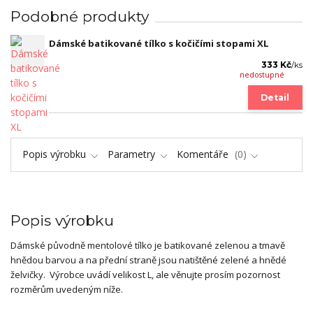
Podobné produkty
Dámské batikované tílko s kočičími stopami XL
333 Kč
/
ks
nedostupné
Detail
Popis výrobku
Parametry
Komentáře
0
Popis výrobku
Dámské původně mentolové tílko je batikované zelenou a tmavě
hnědou barvou a na přední straně jsou natištěné zelené a hnědé
želvičky. Výrobce uvádí velikost L, ale věnujte prosím pozornost
rozměrům uvedeným níže.