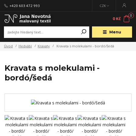
+420 603 472 993
CZK
0
0 Kč
Menu
Úvod
Hedvábí
Kravaty
Kravata s molekulami - bordó/šedá
Kravata s molekulami -
bordó/šedá