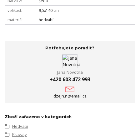
barva 2
šedá
velikost
9,5x140 cm
materiál
hedvábí
Potřebujete poradit?
Jana Novotná
+420 603 472 993
dzejn.n@email.cz
Zboží zařazeno v kategoriích
Hedvábí
Kravaty