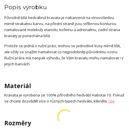
Popis výrobku
Původně bílá hedvábná kravata je nabarvená na vínovošedou
mírně strakatou barvu, na přední straně jsou stříbrnou konturou
namalované molekuly etanolu, kofeinu a adrenalinu, zadní strana
kravaty je ponechána bílá.
Protože se jedná o ruční práci, mohou se jednotlivé kusy mírně lišit,
ale vždy se snažím namalovat co nejpodobněji původnímu vzoru.
Ruční práce má naopak výhodu, že Vám kravatu mohu namalovat i v
jiných barvách.
Materiál
Kravata je vyrobena ze 100% přírodního hedvábí Habotai 10. Pokud
se chcete dozvědět více o různých typech hedvábí, klikněte
zde
.
Rozměry