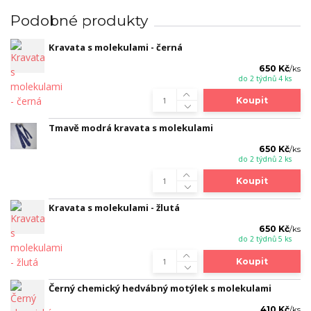
Podobné produkty
Kravata s molekulami - černá
650 Kč
/
ks
do 2 týdnů 4 ks
Koupit
Tmavě modrá kravata s molekulami
650 Kč
/
ks
do 2 týdnů 2 ks
Koupit
Kravata s molekulami - žlutá
650 Kč
/
ks
do 2 týdnů 5 ks
Koupit
Černý chemický hedvábný motýlek s molekulami
410 Kč
/
ks