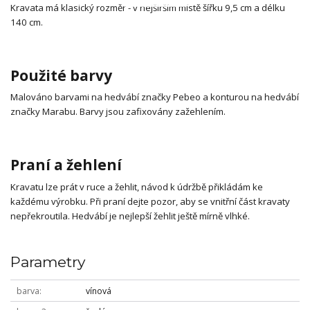
Kravata má klasický rozměr - v nejširším místě šířku 9,5 cm a délku
140 cm.
Použité barvy
Malováno barvami na hedvábí značky Pebeo a konturou na hedvábí
značky Marabu. Barvy jsou zafixovány zažehlením.
Praní a žehlení
Kravatu lze prát v ruce a žehlit, návod k údržbě přikládám ke
každému výrobku. Při praní dejte pozor, aby se vnitřní část kravaty
nepřekroutila. Hedvábí je nejlepší žehlit ještě mírně vlhké.
Parametry
barva
vínová