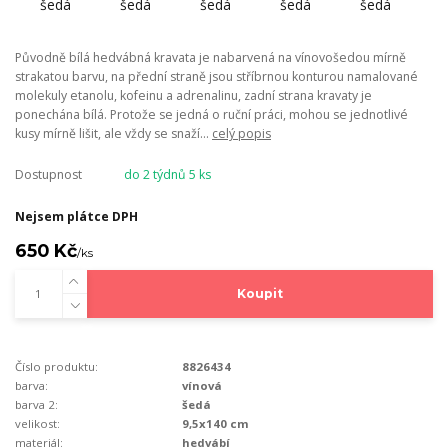
Původně bílá hedvábná kravata je nabarvená na vínovošedou mírně
strakatou barvu, na přední straně jsou stříbrnou konturou namalované
molekuly etanolu, kofeinu a adrenalinu, zadní strana kravaty je
ponechána bílá. Protože se jedná o ruční práci, mohou se jednotlivé
kusy mírně lišit, ale vždy se snaží...
celý popis
Dostupnost
do 2 týdnů 5 ks
Nejsem plátce DPH
650 Kč
/
ks
Koupit
Číslo produktu:
8826434
barva:
vínová
barva 2:
šedá
velikost:
9,5x140 cm
materiál:
hedvábí