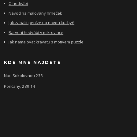
O hedvábí
Návod na malovaný hrneček
Jak zabalit peníze na novou kuchyň
Barvení hedvábí v mikrovlnce
Jak namalovat kravatu s motivem puzzle
KDE MNE NAJDETE
Nad Sokolovnou 233
Poříčany, 289 14