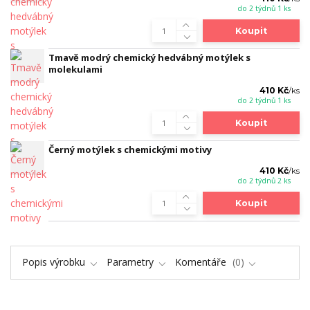
do 2 týdnů 1 ks
Koupit
Tmavě modrý chemický hedvábný motýlek s
molekulami
410 Kč
/
ks
do 2 týdnů 1 ks
Koupit
Černý motýlek s chemickými motivy
410 Kč
/
ks
do 2 týdnů 2 ks
Koupit
Popis výrobku
Parametry
Komentáře
0