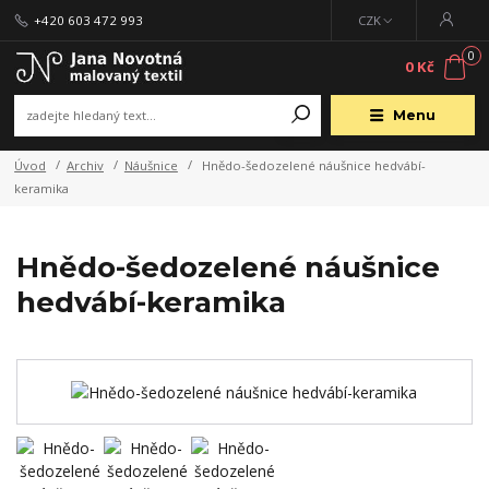
+420 603 472 993
CZK
0
0 Kč
Menu
Úvod
Archiv
Náušnice
Hnědo-šedozelené náušnice hedvábí-
keramika
Hnědo-šedozelené náušnice
hedvábí-keramika