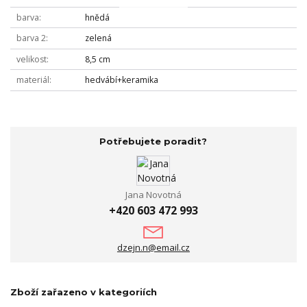
barva
hnědá
barva 2
zelená
velikost
8,5 cm
materiál
hedvábí+keramika
Potřebujete poradit?
Jana Novotná
+420 603 472 993
dzejn.n@email.cz
Zboží zařazeno v kategoriích