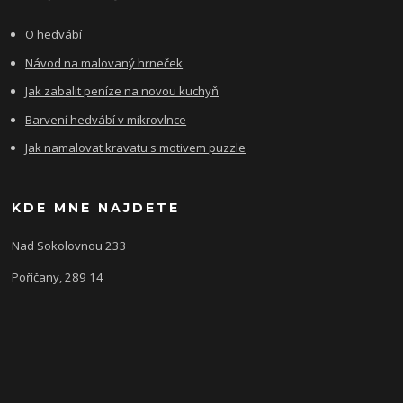
O hedvábí
Návod na malovaný hrneček
Jak zabalit peníze na novou kuchyň
Barvení hedvábí v mikrovlnce
Jak namalovat kravatu s motivem puzzle
KDE MNE NAJDETE
Nad Sokolovnou 233
Poříčany, 289 14