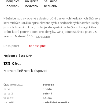
Náušnice jsou vyrobené z vlastnoručně barvených hedvábných šňůrek a
keramických korálků-spirálek v hnědých a šedozelených barvách Háčky
jsou z bižuterního kovu, mohu je ale vyměnit za háčky z chirurgického
drátu, které jsou vhodné i pro alergiky. Váha jedné náušnice je asi 2,5
gramu. Materiál Šňůr...
celý popis
Dostupnost
nedostupné
Nejsem plátce DPH
133 Kč
/
ks
Momentálně není k dispozici
Číslo produktu:
10035551
barva:
hnědá
barva 2:
zelená
velikost:
8,5 cm
materiál:
hedvábí+keramika