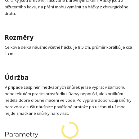
Korálky jsou dřevěné, lakované barevným lakem. Háčky jsou z
bižuterního kovu, na přání mohu vyměnit za háčky z chirurgického
drátu.
Rozměry
Celková délka náušnic včetně háčku je 8,5 cm, průměr korálků je cca
1 cm.
Údržba
V případě zašpinění hedvábných šňůrek je lze vyprat v šamponu
nebo tekutém pracím prostředku. Barvy nepouští, ale korálkům
nedělá dobře dlouhé máčení ve vodě. Po vyprání doporučuji šňůrky
narovnat a sušit náušnice pověšené protože po uschnutí už moc
nejde zmačkané šňůrky narovnat.
Parametry