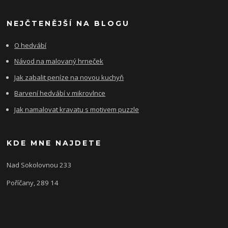
NEJČTENĚJŠÍ NA BLOGU
O hedvábí
Návod na malovaný hrneček
Jak zabalit peníze na novou kuchyň
Barvení hedvábí v mikrovlnce
Jak namalovat kravatu s motivem puzzle
KDE MNE NAJDETE
Nad Sokolovnou 233
Poříčany, 289 14