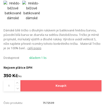
Dámské bílé tričko s dlouhým rukávem je batikované hnědou barvou,
původní bílá barva se zbarvila na světlou žlutobéžovou. Tričko je mírně
projmuté, má kulatý výstřih a dlouhé rukávy. Výrobce uvádí velikost S,
níže najdete přesné rozměry tohoto konkrétního trička. Materiál Tričko
je ze 100% bavl...
celý popis
Dostupnost
skladem 1 ks
Nejsem plátce DPH
350 Kč
/
ks
Koupit
Číslo produktu:
7572509