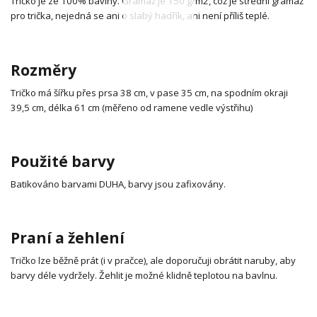
Tričko je ze 100% bavlny. Gramáž je 150 g/m2, což je střední gramáž
pro trička, nejedná se ani o slabý hadřík, ani není příliš teplé.
Rozměry
Tričko má šířku přes prsa 38 cm, v pase 35 cm, na spodním okraji
39,5 cm, délka 61 cm (měřeno od ramene vedle výstřihu)
Použité barvy
Batikováno barvami DUHA, barvy jsou zafixovány.
Praní a žehlení
Tričko lze běžně prát (i v pračce), ale doporučuji obrátit naruby, aby
barvy déle vydržely. Žehlit je možné klidně teplotou na bavlnu.