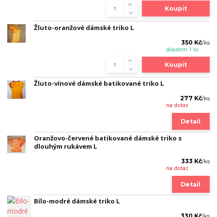
Koupit
Žluto-oranžové dámské triko L
350 Kč
/
ks
skladem 1 ks
Koupit
Žluto-vínové dámské batikované triko L
277 Kč
/
ks
na dotaz
Detail
Oranžovo-červené batikované dámské triko s
dlouhým rukávem L
333 Kč
/
ks
na dotaz
Detail
Bílo-modré dámské triko L
330 Kč
/
ks