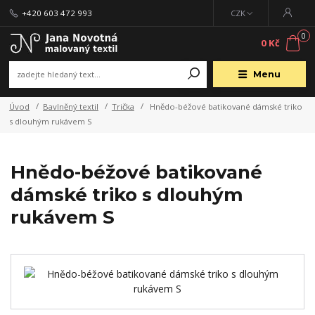
+420 603 472 993
CZK
0
0 Kč
Menu
Úvod
Bavlněný textil
Trička
Hnědo-béžové batikované dámské triko
s dlouhým rukávem S
Hnědo-béžové batikované
dámské triko s dlouhým
rukávem S