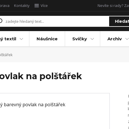
oprava
Kontakty
Více
Nevíte si rady? Za
Hleda
ý textil
Náušnice
Svíčky
Archiv
lštářek
vlak na polštářek