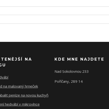
ČTENĚJŠÍ NA
KDE MNE NAJDETE
GU
Nad Sokolovnou 233
dvábí
Poříčany, 289 14
d na malovaný hrneček
abalit peníze na novou kuchyň
ní hedvábí v mikrovlnce