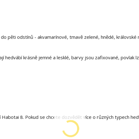
 do pěti odstínů - akvamarínové, tmavě zelené, hnědé, královské
 hedvábí krásně jemné a lesklé, barvy jsou zafixované, povlak lz
 Habotai 8. Pokud se chcete dozvědět více o různých typech hed