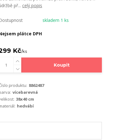
údržbě př...
celý popis
Dostupnost
skladem 1 ks
Nejsem plátce DPH
299 Kč
/
ks
Koupit
Číslo produktu:
8862487
barva:
vícebarevná
velikost:
38x40 cm
materiál:
hedvábí