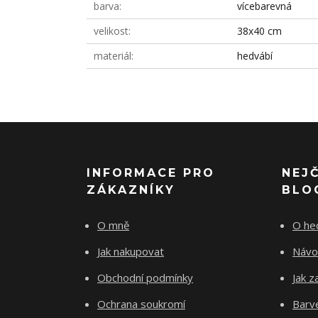
barva
vícebarevná
velikost
38x40 cm
materiál
hedvábí
INFORMACE PRO
NEJ
ZÁKAZNÍKY
BLO
O mně
O he
Jak nakupovat
Návo
Obchodní podmínky
Jak z
Ochrana soukromí
Barve