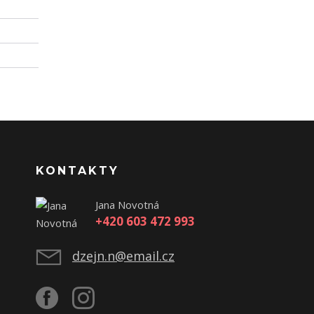
KONTAKTY
Jana Novotná
+420 603 472 993
dzejn.n@email.cz