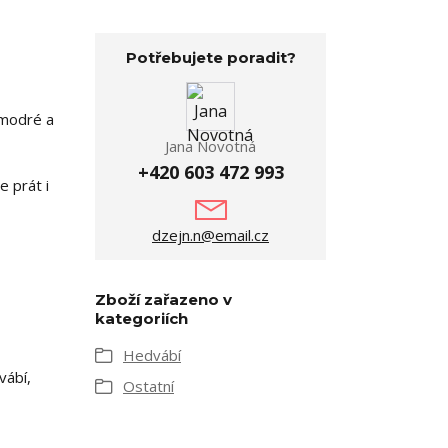
Potřebujete poradit?
 modré a
Jana Novotná
+420 603 472 993
e prát i
dzejn.n@email.cz
Zboží zařazeno v
kategoriích
Hedvábí
vábí,
Ostatní