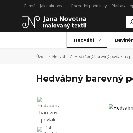
O mně
Jak nakupovat
Obchodní podmínky
Platba a d
Hedvábí
Bavlněn
Úvod
Hedvábí
Hedvábný barevný povlak na po
Hedvábný barevný po