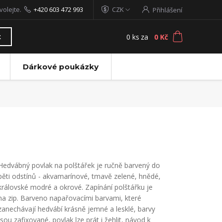
volejte.
+420 603 472 993
CZK
Přihlášení
0
ks
za
0 Kč
t
Dárkové poukázky
Hedvábný povlak na polštářek je ručně barvený do
pěti odstínů - akvamarínové, tmavě zelené, hnědé,
královské modré a okrové. Zapínání polštářku je
na zip. Barveno napařovacími barvami, které
zanechávají hedvábí krásně jemné a lesklé, barvy
jsou zafixované, povlak lze prát i žehlit, návod k