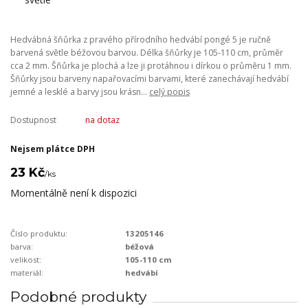
Hedvábná šňůrka z pravého přírodního hedvábí pongé 5 je ručně
barvená světle béžovou barvou. Délka šňůrky je 105-110 cm, průměr
cca 2 mm. Šňůrka je plochá a lze ji protáhnou i dírkou o průměru 1 mm.
Šňůrky jsou barveny napařovacími barvami, které zanechávají hedvábí
jemné a lesklé a barvy jsou krásn...
celý popis
Dostupnost
na dotaz
Nejsem plátce DPH
23 Kč
/
ks
Momentálně není k dispozici
Číslo produktu:
13205146
barva:
béžová
velikost:
105-110 cm
materiál:
hedvábí
Podobné produkty