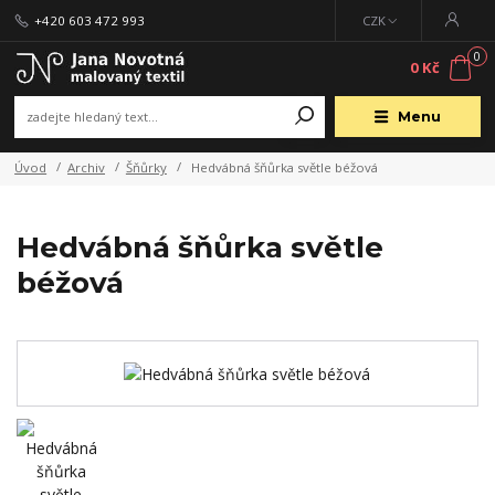
+420 603 472 993
CZK
0
0 Kč
Menu
Úvod
Archiv
Šňůrky
Hedvábná šňůrka světle béžová
Hedvábná šňůrka světle
béžová