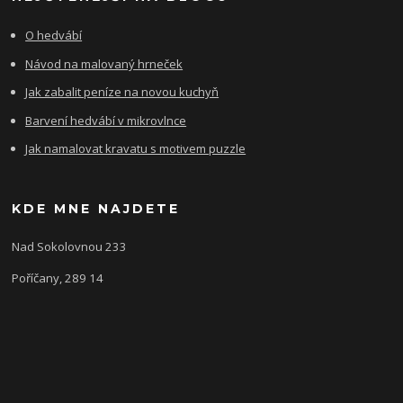
O hedvábí
Návod na malovaný hrneček
Jak zabalit peníze na novou kuchyň
Barvení hedvábí v mikrovlnce
Jak namalovat kravatu s motivem puzzle
KDE MNE NAJDETE
Nad Sokolovnou 233
Poříčany, 289 14