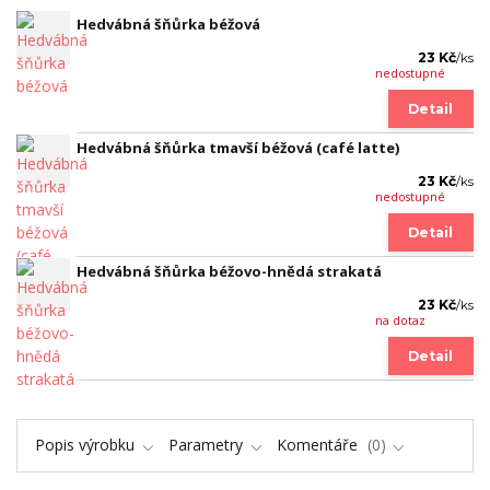
Hedvábná šňůrka béžová
23 Kč
/
ks
nedostupné
Detail
Hedvábná šňůrka tmavší béžová (café latte)
23 Kč
/
ks
nedostupné
Detail
Hedvábná šňůrka béžovo-hnědá strakatá
23 Kč
/
ks
na dotaz
Detail
Popis výrobku
Parametry
Komentáře
0