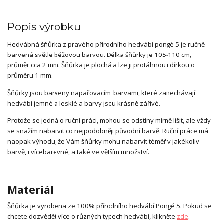
Popis výrobku
Hedvábná šňůrka z pravého přírodního hedvábí pongé 5 je ručně
barvená světle béžovou barvou. Délka šňůrky je 105-110 cm,
průměr cca 2 mm. Šňůrka je plochá a lze ji protáhnou i dírkou o
průměru 1 mm.
Šňůrky jsou barveny napařovacími barvami, které zanechávají
hedvábí jemné a lesklé a barvy jsou krásně zářivé.
Protože se jedná o ruční práci, mohou se odstíny mírně lišit, ale vždy
se snažím nabarvit co nejpodobněji původní barvě. Ruční práce má
naopak výhodu, že Vám šňůrky mohu nabarvit téměř v jakékoliv
barvě, i vícebarevné, a také ve větším množství.
Materiál
Šňůrka je vyrobena ze 100% přírodního hedvábí Pongé 5. Pokud se
chcete dozvědět více o různých typech hedvábí, klikněte
zde
.