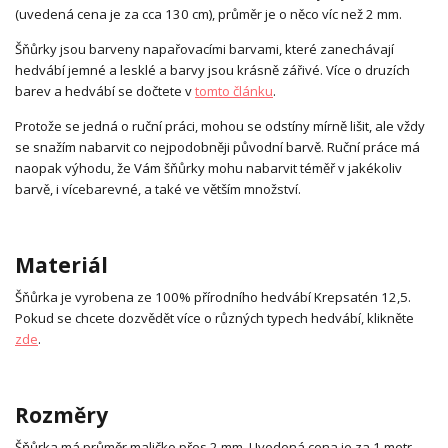
(uvedená cena je za cca 130 cm), průměr je o něco víc než 2 mm.
Šňůrky jsou barveny napařovacími barvami, které zanechávají
hedvábí jemné a lesklé a barvy jsou krásně zářivé. Více o druzích
barev a hedvábí se dočtete v
tomto článku
.
Protože se jedná o ruční práci, mohou se odstíny mírně lišit, ale vždy
se snažím nabarvit co nejpodobněji původní barvě. Ruční práce má
naopak výhodu, že Vám šňůrky mohu nabarvit téměř v jakékoliv
barvě, i vícebarevné, a také ve větším množství.
Materiál
Šňůrka je vyrobena ze 100% přírodního hedvábí Krepsatén 12,5.
Pokud se chcete dozvědět více o různých typech hedvábí, klikněte
zde
.
Rozměry
Šňůrka má průměr maličko přes 2 mm. Uvedená cena je za 1 metr.