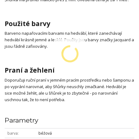
Použité barvy
Barveno napařovacími barvami na hedvábí, které zanechávají
hedvábí krásně jemné a lesklé. Použity jsou barvy značky Jacquard a
jsou řádně zafixovány.
Praní a žehlení
Doporučuji ruční praní v jemném pracím prostředku nebo šamponu a
po vyprání narovnat, aby šňůrky neuschly zmačkané. Hedvábí je
sice možné žehlit, ale u šňůrek je to zbytečné - po narovnání
uschnou tak, že to není potřeba.
Parametry
barva
béžová