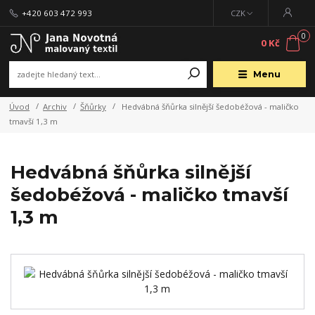
+420 603 472 993
CZK
0
0 Kč
Menu
Úvod
Archiv
Šňůrky
Hedvábná šňůrka silnější šedobéžová - maličko
tmavší 1,3 m
Hedvábná šňůrka silnější
šedobéžová - maličko tmavší
1,3 m