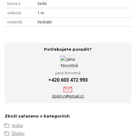
barva 2
šedá
velikost
1 m
materiál
hedvábí
Potřebujete poradit?
Jana Novotná
+420 603 472 993
dzejn.n@email.cz
Zboží zařazeno v kategoriích
Archiv
Šňůrky