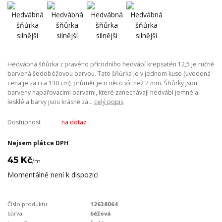
Hedvábná šňůrka z pravého přírodního hedvábí krepsatén 12,5 je ručně
barvená šedobéžovou barvou. Tato šňůrka je v jednom kuse (uvedená
cena je za cca 130 cm), průměr je o něco víc než 2 mm. Šňůrky jsou
barveny napařovacími barvami, které zanechávají hedvábí jemné a
lesklé a barvy jsou krásně zá...
celý popis
Dostupnost
na dotaz
Nejsem plátce DPH
45 Kč
/
m
Momentálně není k dispozici
Číslo produktu:
12638064
barva:
béžová