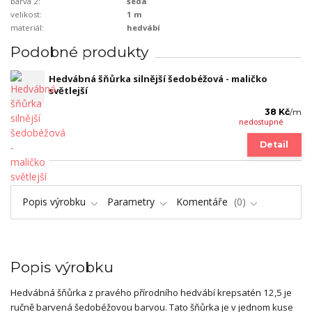
barva 2:
šedá
velikost:
1 m
materiál:
hedvábí
Podobné produkty
Hedvábná šňůrka silnější šedobéžová - maličko
světlejší
38 Kč
/
m
nedostupné
Detail
Popis výrobku
Parametry
Komentáře
0
Popis výrobku
Hedvábná šňůrka z pravého přírodního hedvábí krepsatén 12,5 je
ručně barvená šedobéžovou barvou. Tato šňůrka je v jednom kuse