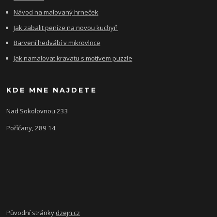
Návod na malovaný hrneček
Jak zabalit peníze na novou kuchyň
Barvení hedvábí v mikrovlnce
Jak namalovat kravatu s motivem puzzle
KDE MNE NAJDETE
Nad Sokolovnou 233
Poříčany, 289 14
Původní stránky
dzejn.cz