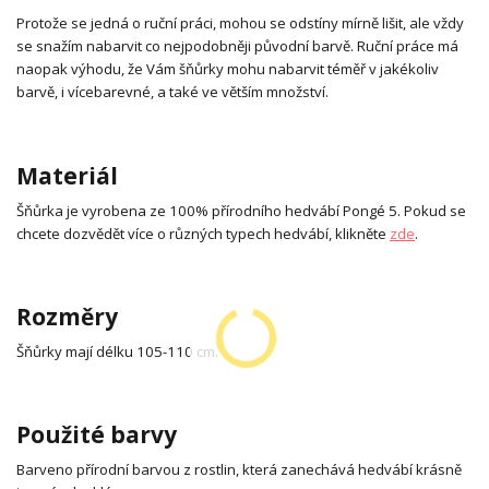
Protože se jedná o ruční práci, mohou se odstíny mírně lišit, ale vždy
se snažím nabarvit co nejpodobněji původní barvě. Ruční práce má
naopak výhodu, že Vám šňůrky mohu nabarvit téměř v jakékoliv
barvě, i vícebarevné, a také ve větším množství.
Materiál
Šňůrka je vyrobena ze 100% přírodního hedvábí Pongé 5. Pokud se
chcete dozvědět více o různých typech hedvábí, klikněte
zde
.
Rozměry
Šňůrky mají délku 105-110 cm.
Použité barvy
Barveno přírodní barvou z rostlin, která zanechává hedvábí krásně