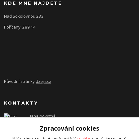
KDE MNE NAJDETE
Nad Sokolovnou 233
Poříčany, 289 14
Původní stránky
dzejn.cz
KONTAKTY
Jana Novotná
+420 603 472 993
Zpracování cookies
dzejn.n@email.cz
Náš e-shop a partneři potřebují Váš
souhlas
s použitím souborů