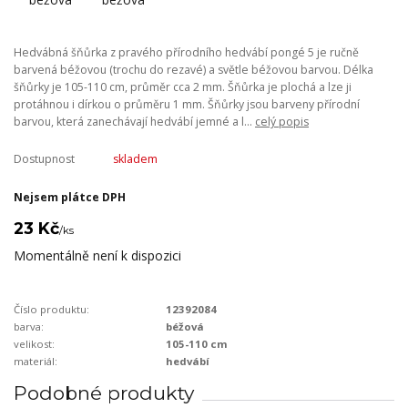
Hedvábná šňůrka z pravého přírodního hedvábí pongé 5 je ručně
barvená béžovou (trochu do rezavé) a světle béžovou barvou. Délka
šňůrky je 105-110 cm, průměr cca 2 mm. Šňůrka je plochá a lze ji
protáhnou i dírkou o průměru 1 mm. Šňůrky jsou barveny přírodní
barvou, která zanechávají hedvábí jemné a l...
celý popis
Dostupnost
skladem
Nejsem plátce DPH
23 Kč
/
ks
Momentálně není k dispozici
Číslo produktu:
12392084
barva:
béžová
velikost:
105-110 cm
materiál:
hedvábí
Podobné produkty