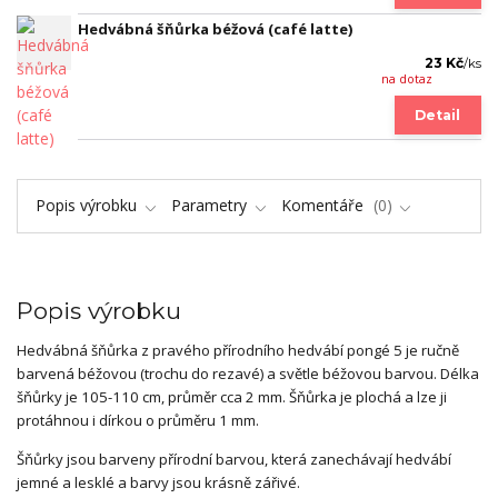
Hedvábná šňůrka béžová (café latte)
23 Kč
/
ks
na dotaz
Detail
Popis výrobku
Parametry
Komentáře
0
Popis výrobku
Hedvábná šňůrka z pravého přírodního hedvábí pongé 5 je ručně
barvená béžovou (trochu do rezavé) a světle béžovou barvou. Délka
šňůrky je 105-110 cm, průměr cca 2 mm. Šňůrka je plochá a lze ji
protáhnou i dírkou o průměru 1 mm.
Šňůrky jsou barveny přírodní barvou, která zanechávají hedvábí
jemné a lesklé a barvy jsou krásně zářivé.