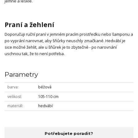
jemné a lesklé.
Praní a žehlení
Doporučuji ruční praní v jemném pracím prostředku nebo šamponu a
po vyprání narovnat, aby šňůrky neuschly zmačkané. Hedvábí je
sice možné žehlit, ale u šňůrek je to zbytečné - po narovnání
uschnou tak, že to není potřeba.
Parametry
barva
béžová
velikost
105-110 cm
materiál
hedvábí
Potřebujete poradit?