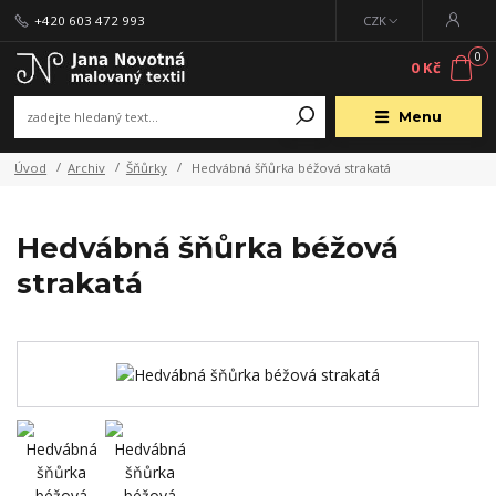
+420 603 472 993
CZK
0
0 Kč
Menu
Úvod
Archiv
Šňůrky
Hedvábná šňůrka béžová strakatá
Hedvábná šňůrka béžová
strakatá