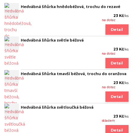
Hedvábná šňůrka hnědobéžová, trochu do rezavé
23 Kč
/
ks
na dotaz
Detail
Hedvábná šňůrka světle béžová
23 Kč
/
ks
na dotaz
Detail
Hedvábná šňůrka tmavší béžová, trochu do oranžova
23 Kč
/
ks
na dotaz
Detail
Hedvábná šňůrka světloučká béžová
23 Kč
/
ks
skladem
Detail