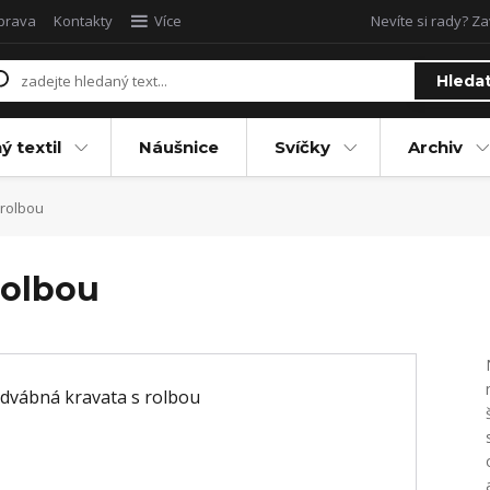
oprava
Kontakty
Více
Nevíte si rady? Za
Hleda
ý textil
Náušnice
Svíčky
Archiv
rolbou
rolbou