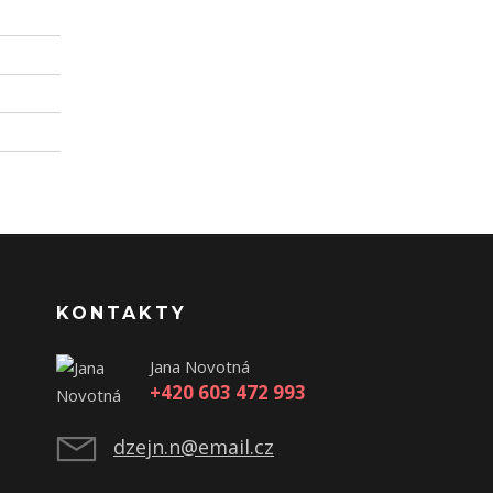
KONTAKTY
Jana Novotná
+420 603 472 993
dzejn.n@email.cz