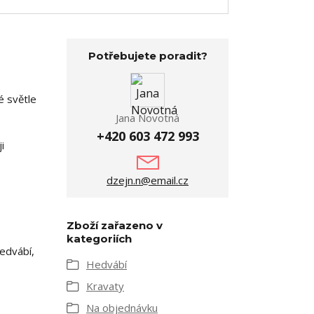
Potřebujete poradit?
é světle
Jana Novotná
+420 603 472 993
i
dzejn.n@email.cz
Zboží zařazeno v
kategoriích
edvábí,
Hedvábí
Kravaty
Na objednávku