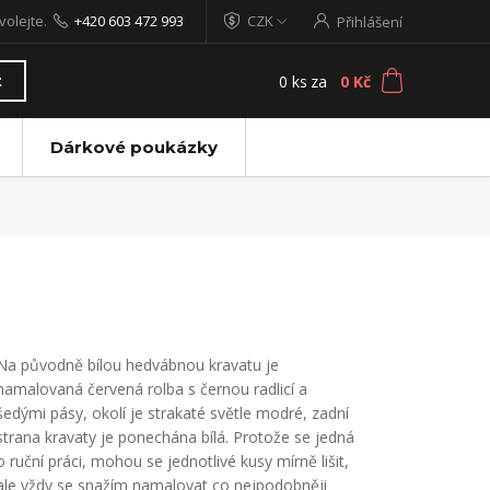
volejte.
+420 603 472 993
CZK
Přihlášení
0
ks
za
0 Kč
t
Dárkové poukázky
Na původně bílou hedvábnou kravatu je
namalovaná červená rolba s černou radlicí a
šedými pásy, okolí je strakaté světle modré, zadní
strana kravaty je ponechána bílá. Protože se jedná
o ruční práci, mohou se jednotlivé kusy mírně lišit,
ale vždy se snažím namalovat co nejpodobněji