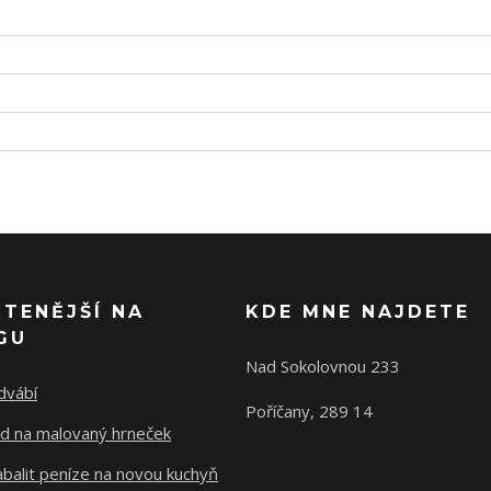
ČTENĚJŠÍ NA
KDE MNE NAJDETE
GU
Nad Sokolovnou 233
dvábí
Poříčany, 289 14
d na malovaný hrneček
abalit peníze na novou kuchyň