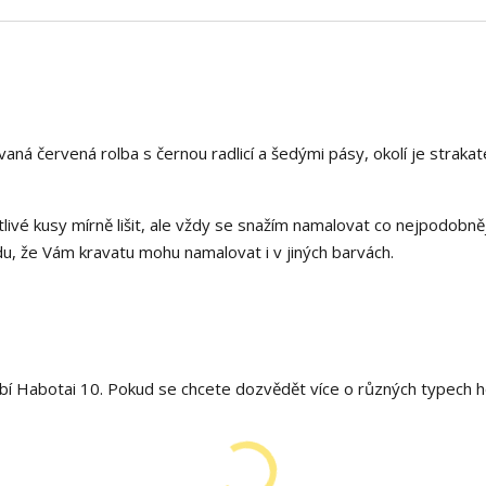
ná červená rolba s černou radlicí a šedými pásy, okolí je strakat
livé kusy mírně lišit, ale vždy se snažím namalovat co nejpodobněj
, že Vám kravatu mohu namalovat i v jiných barvách.
í Habotai 10. Pokud se chcete dozvědět více o různých typech h