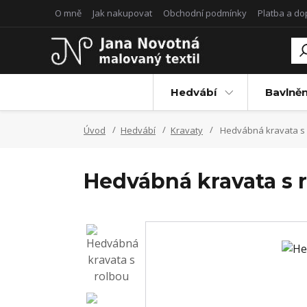
O mně
Jak nakupovat
Obchodní podmínky
Platba a d
Hedvábí
Bavlněn
Úvod
Hedvábí
Kravaty
Hedvábná kravata s 
Hedvábná kravata s 