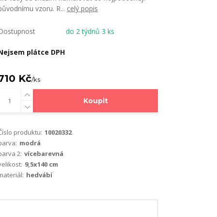
původnímu vzoru. R...
celý popis
Dostupnost
do 2 týdnů 3 ks
Nejsem plátce DPH
710 Kč
/
ks
Koupit
Číslo produktu:
10020332
barva:
modrá
barva 2:
vícebarevná
velikost:
9,5x140 cm
materiál:
hedvábí