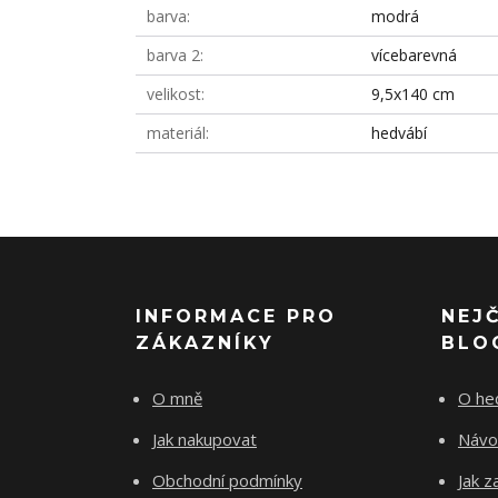
barva
modrá
barva 2
vícebarevná
velikost
9,5x140 cm
materiál
hedvábí
INFORMACE PRO
NEJ
ZÁKAZNÍKY
BLO
O mně
O he
Jak nakupovat
Návo
Obchodní podmínky
Jak z