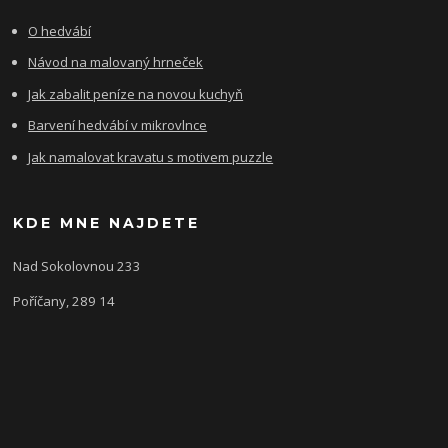
O hedvábí
Návod na malovaný hrneček
Jak zabalit peníze na novou kuchyň
Barvení hedvábí v mikrovlnce
Jak namalovat kravatu s motivem puzzle
KDE MNE NAJDETE
Nad Sokolovnou 233
Poříčany, 289 14