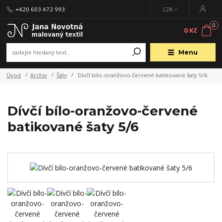
+420 603 472 993
CZK
0
0 Kč
Menu
Úvod
Archiv
Šály
Dívčí bílo-oranžovo-červené batikované šaty 5/6
Dívčí bílo-oranžovo-červené
batikované šaty 5/6