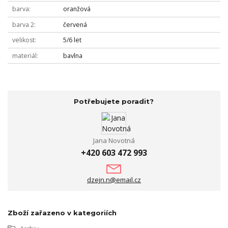
barva
oranžová
barva 2
červená
velikost
5/6 let
materiál
bavlna
Potřebujete poradit?
Jana Novotná
+420 603 472 993
dzejn.n@email.cz
Zboží zařazeno v kategoriích