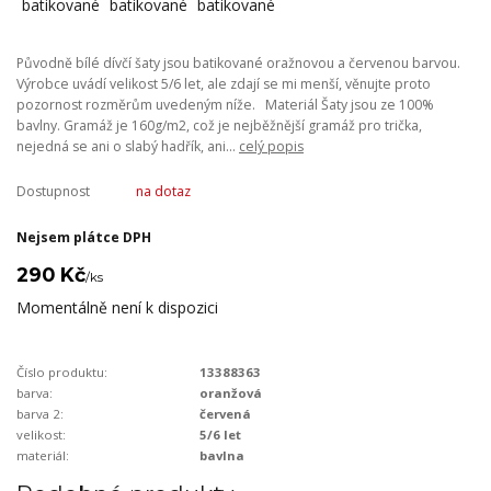
Původně bílé dívčí šaty jsou batikované oražnovou a červenou barvou.
Výrobce uvádí velikost 5/6 let, ale zdají se mi menší, věnujte proto
pozornost rozměrům uvedeným níže. Materiál Šaty jsou ze 100%
bavlny. Gramáž je 160g/m2, což je nejběžnější gramáž pro trička,
nejedná se ani o slabý hadřík, ani...
celý popis
Dostupnost
na dotaz
Nejsem plátce DPH
290 Kč
/
ks
Momentálně není k dispozici
Číslo produktu:
13388363
barva:
oranžová
barva 2:
červená
velikost:
5/6 let
materiál:
bavlna