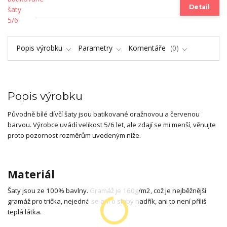
Detail
Popis výrobku
Parametry
Komentáře
0
Popis výrobku
Původně bílé dívčí šaty jsou batikované oražnovou a červenou
barvou. Výrobce uvádí velikost 5/6 let, ale zdají se mi menší, věnujte
proto pozornost rozměrům uvedeným níže.
Materiál
Šaty jsou ze 100% bavlny. Gramáž je 160g/m2, což je nejběžnější
gramáž pro trička, nejedná se ani o slabý hadřík, ani to není příliš
teplá látka.