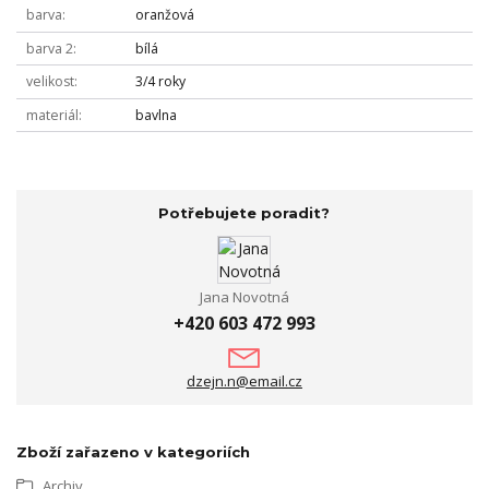
barva
oranžová
barva 2
bílá
velikost
3/4 roky
materiál
bavlna
Potřebujete poradit?
Jana Novotná
+420 603 472 993
dzejn.n@email.cz
Zboží zařazeno v kategoriích
Archiv