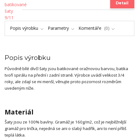
Detail
Popis výrobku
Parametry
Komentáře
0
Popis výrobku
Původně bílé dívčí šaty jsou batikované oražnovou barvou, batika
tvoří spirálu na přední i zadní straně. Výrobce uvádí velikost 3/4
roky, ale zdají se mi menší, věnujte proto pozornost rozměrům
uvedeným níže.
Materiál
Šaty jsou ze 100% bavlny. Gramáž je 160g/m2, což je nejběžnější
gramáž pro trička, nejedná se ani o slabý hadřík, ani to není příliš
teplá látka.