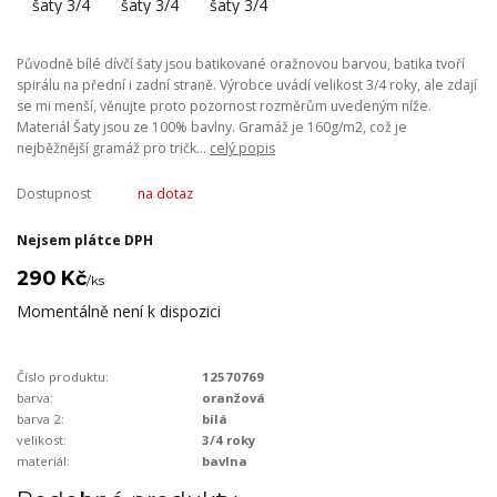
Původně bílé dívčí šaty jsou batikované oražnovou barvou, batika tvoří
spirálu na přední i zadní straně. Výrobce uvádí velikost 3/4 roky, ale zdají
se mi menší, věnujte proto pozornost rozměrům uvedeným níže.
Materiál Šaty jsou ze 100% bavlny. Gramáž je 160g/m2, což je
nejběžnější gramáž pro tričk...
celý popis
Dostupnost
na dotaz
Nejsem plátce DPH
290 Kč
/
ks
Momentálně není k dispozici
Číslo produktu:
12570769
barva:
oranžová
barva 2:
bílá
velikost:
3/4 roky
materiál:
bavlna