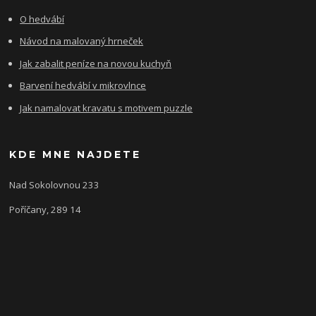
O hedvábí
Návod na malovaný hrneček
Jak zabalit peníze na novou kuchyň
Barvení hedvábí v mikrovlnce
Jak namalovat kravatu s motivem puzzle
KDE MNE NAJDETE
Nad Sokolovnou 233
Poříčany, 289 14