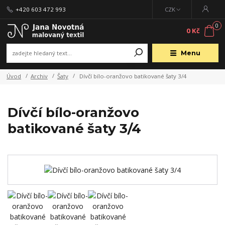
+420 603 472 993
CZK
0
0 Kč
Menu
Úvod
Archiv
Šaty
Dívčí bílo-oranžovo batikované šaty 3/4
Dívčí bílo-oranžovo
batikované šaty 3/4