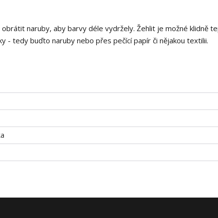
i obrátit naruby, aby barvy déle vydržely. Žehlit je možné klidně t
 - tedy buďto naruby nebo přes pečící papír či nějakou textilii.
ka