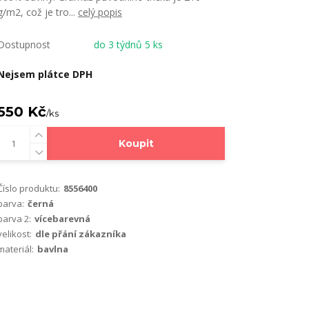
g/m2, což je tro...
celý popis
Dostupnost
do 3 týdnů 5 ks
Nejsem plátce DPH
550 Kč
/
ks
Koupit
Číslo produktu:
8556400
barva:
černá
barva 2:
vícebarevná
velikost:
dle přání zákazníka
materiál:
bavlna