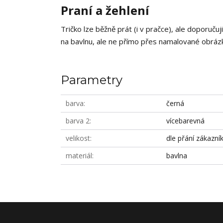
Praní a žehlení
Tričko lze běžně prát (i v pračce), ale doporučuj
na bavlnu, ale ne přímo přes namalované obrázky
Parametry
barva
černá
barva 2
vícebarevná
velikost
dle přání zákazní
materiál
bavlna