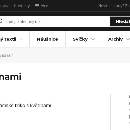
oprava
Kontakty
Více
Nevíte si rady? Za
Hleda
ý textil
Náušnice
Svíčky
Archiv
větinami
inami