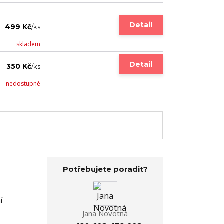
Detail
499 Kč
/
ks
skladem
Detail
350 Kč
/
ks
nedostupné
Potřebujete poradit?
í
Jana Novotná