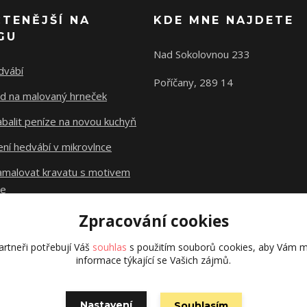
ČTENĚJŠÍ NA
KDE MNE NAJDETE
GU
Nad Sokolovnou 233
dvábí
Poříčany, 289 14
d na malovaný hrneček
abalit peníze na novou kuchyň
ní hedvábí v mikrovlnce
namalovat kravatu s motivem
le
Zpracování cookies
Původní stránky
dzejn.cz
rtneři potřebují Váš
souhlas
s použitím souborů cookies, aby Vám m
informace týkající se Vašich zájmů.
Nastavení
Souhlasím