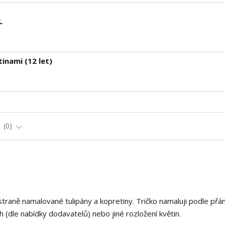
L
inami (12 let)
e
0
traně namalované tulipány a kopretiny. Tričko namaluji podle přán
h (dle nabídky dodavatelů) nebo jiné rozložení květin.