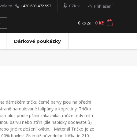
volejte.
+420 603 472 993
CZK
Přihlášení
0
ks
za
0 Kč
t
Dárkové poukázky
Na dámském tričku černé barvy jsou na přední
straně namalované tulipány a kopretiny. Tričko
namaluji podle přání zákazníka, může tedy mít i
jinou barvu nebo střih (dle nabídky dodavatelů)
nebo jiné rozložení květin. Materiál Tričko je ze
100% bavlny. Gramáž původního trička je 210