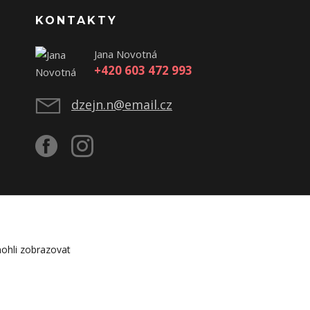
KONTAKTY
Jana Novotná
+420 603 472 993
dzejn.n@email.cz
ohli zobrazovat