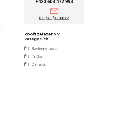
+420 603 472 993
dzejn.n@email.cz
 na
Zboží zařazeno v
kategoriích
Bavlněný textil
Trička
Dámská