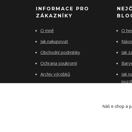
INFORMACE PRO
NEJ
ZÁKAZNÍKY
BLO
O mně
O he
Jak nakupovat
Návo
Obchodní podmínky
Jak z
Ochrana soukromí
Barve
Archiv výrobků
Jak 
puzz
Kontakty
Blog
Náš e-shop a pa