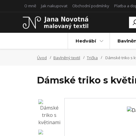
O mně
Jak nakupovat
Obchodní podmínky
Platba a d
Hedvábí
Bavlněn
Úvod
Bavlněný textil
Trička
Dámské triko s k
Dámské triko s květ