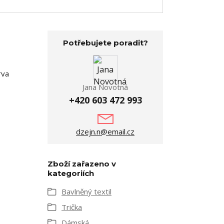
Potřebujete poradit?
rva
Jana Novotná
+420 603 472 993
dzejn.n@email.cz
Zboží zařazeno v
kategoriích
Bavlněný textil
Trička
Dámská