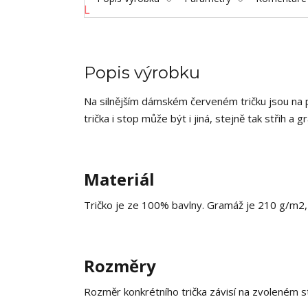
Popis výrobku
Na silnějším dámském červeném tričku jsou na p
trička i stop může být i jiná, stejně tak střih a g
Materiál
Tričko je ze 100% bavlny. Gramáž je 210 g/m2, co
Rozměry
Rozměr konkrétního trička závisí na zvoleném st