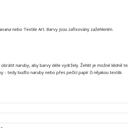
 Javana nebo Textile Art. Barvy jsou zafixovány zažehlením.
i obrátit naruby, aby barvy déle vydržely. Žehlit je možné klidně t
 - tedy buďto naruby nebo přes pečící papír či nějakou textilii.
ka