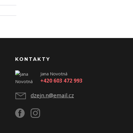
KONTAKTY
Jana Novotná
+420 603 472 993
dzejn.n@email.cz