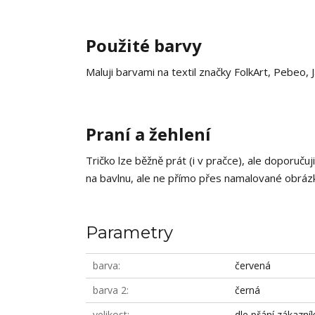
Použité barvy
Maluji barvami na textil značky FolkArt, Pebeo,
Praní a žehlení
Tričko lze běžně prát (i v pračce), ale doporučuj
na bavlnu, ale ne přímo přes namalované obrázky
Parametry
barva
červená
barva 2
černá
velikost
dle přání zákazní