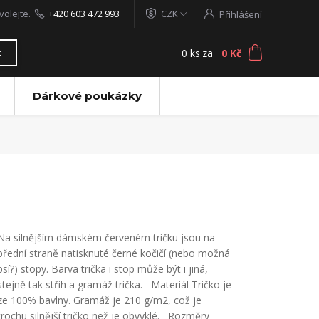
volejte.
+420 603 472 993
CZK
Přihlášení
0
ks
za
0 Kč
t
Dárkové poukázky
Na silnějším dámském červeném tričku jsou na
přední straně natisknuté černé kočičí (nebo možná
psí?) stopy. Barva trička i stop může být i jiná,
stejně tak střih a gramáž trička. Materiál Tričko je
ze 100% bavlny. Gramáž je 210 g/m2, což je
trochu silnější tričko než je obvyklé. Rozměry