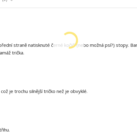
řední straně natisknuté černé kočičí (nebo možná psí?) stopy. Ba
ramáž trička.
ž je trochu silnější tričko než je obvyklé.
řihu.