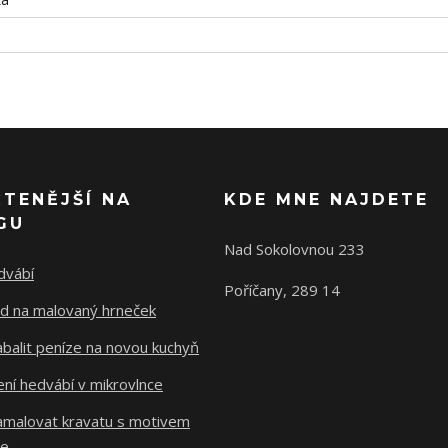
ČTENĚJŠÍ NA
KDE MNE NAJDETE
GU
Nad Sokolovnou 233
dvábí
Poříčany, 289 14
d na malovaný hrneček
abalit peníze na novou kuchyň
ní hedvábí v mikrovlnce
namalovat kravatu s motivem
le