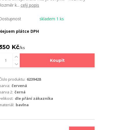
Rozměr k...
celý popis
Dostupnost
skladem 1 ks
Nejsem plátce DPH
350 Kč
/
ks
Koupit
Číslo produktu:
6239428
barva:
červená
barva 2:
černá
velikost:
dle přání zákazníka
materiál:
bavlna