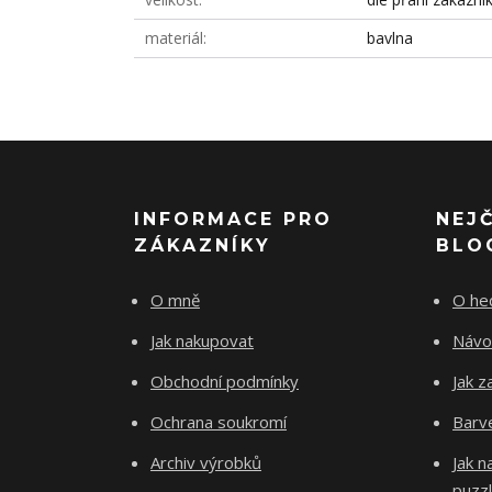
materiál
bavlna
INFORMACE PRO
NEJ
ZÁKAZNÍKY
BLO
O mně
O he
Jak nakupovat
Návo
Obchodní podmínky
Jak z
Ochrana soukromí
Barve
Archiv výrobků
Jak 
puzz