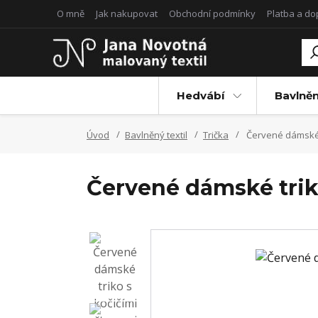
O mně
Jak nakupovat
Obchodní podmínky
Platba a d
Hedvábí
Bavlněn
Úvod
Bavlněný textil
Trička
Červené dámské t
Červené dámské trik