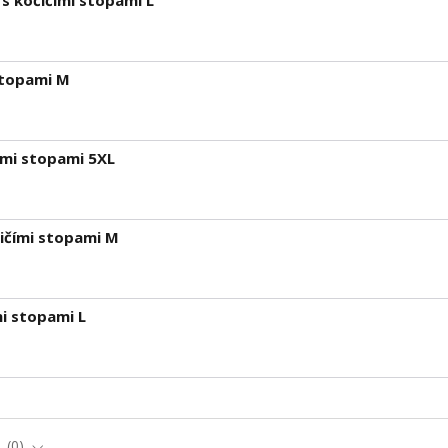
s kočičími stopami L
stopami M
ími stopami 5XL
ičími stopami M
i stopami L
e
0