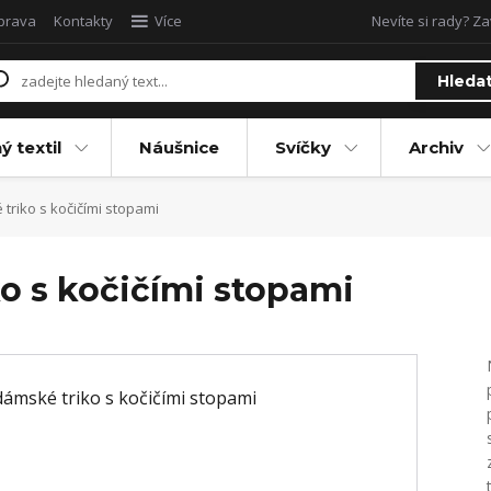
oprava
Kontakty
Více
Nevíte si rady? Za
Hleda
ý textil
Náušnice
Svíčky
Archiv
riko s kočičími stopami
o s kočičími stopami