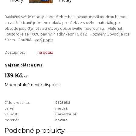
Bavlněný světle modrý klobouček je batikovaný tmavší modrou barvou,
na vnitřní straně je kolem dokola proužek ze savého materiálu, po
obvodu jsou čtyři větrací otvory obšité světle modrou nití. Materiál
Pouzdro je ze 100% bavlny, hladký kepr 16 x 12. Rozměry Obvod je cca
59 cm. Použité...
celý popis
Dostupnost
na dotaz
Nejsem plátce DPH
139 Kč
/
ks
Momentálně není k dispozici
Číslo produktu:
9623038
barva:
modrá
velikost:
univerzální
materiál:
bavlna
Podobné produkty