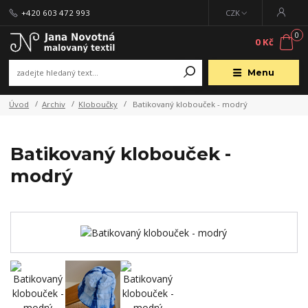
+420 603 472 993
CZK
0
0 Kč
Menu
Úvod
Archiv
Kloboučky
Batikovaný klobouček - modrý
Batikovaný klobouček -
modrý