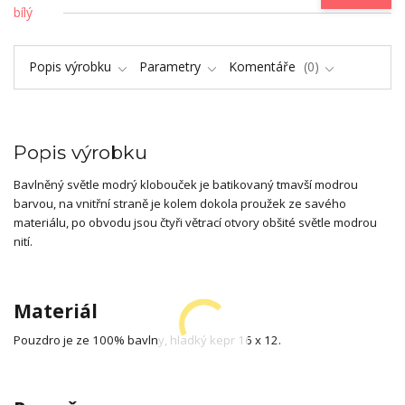
Popis výrobku
Parametry
Komentáře
0
Popis výrobku
Bavlněný světle modrý klobouček je batikovaný tmavší modrou
barvou, na vnitřní straně je kolem dokola proužek ze savého
materiálu, po obvodu jsou čtyři větrací otvory obšité světle modrou
nití.
Materiál
Pouzdro je ze 100% bavlny, hladký kepr 16 x 12.