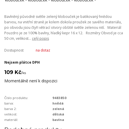
Bavlněný původně světle zelený klobouček je batikovaný hnědou
barvou, na vnitřní straně je kolem dokola proužek ze savého materiálu,
po obvodu jsou čtyři větrací otvory obšité světle zelenou nití. Materiál
Pouzdro je ze 100% bavlny, hladký kepr 16 x 12. Rozměry Obvod je cca
50 cm, velikost...
celý popis
Dostupnost
na dotaz
Nejsem plátce DPH
109 Kč
/
ks
Momentálně není k dispozici
Číslo produktu:
9483850
barva:
hnědá
barva 2:
zelená
velikost:
dětská
materiál:
bavlna