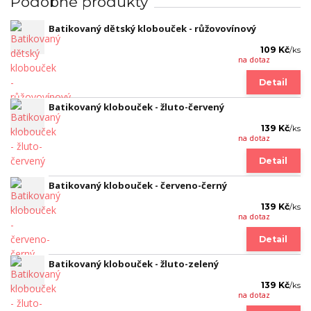
Podobné produkty
Batikovaný dětský klobouček - růžovovínový
109 Kč
/
ks
na dotaz
Detail
Batikovaný klobouček - žluto-červený
139 Kč
/
ks
na dotaz
Detail
Batikovaný klobouček - červeno-černý
139 Kč
/
ks
na dotaz
Detail
Batikovaný klobouček - žluto-zelený
139 Kč
/
ks
na dotaz