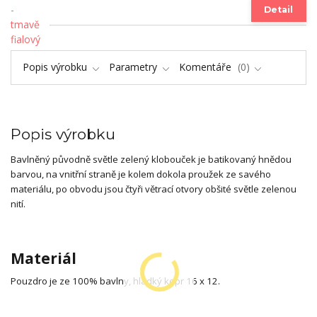
Detail
Popis výrobku
Parametry
Komentáře
0
Popis výrobku
Bavlněný původně světle zelený klobouček je batikovaný hnědou
barvou, na vnitřní straně je kolem dokola proužek ze savého
materiálu, po obvodu jsou čtyři větrací otvory obšité světle zelenou
nití.
Materiál
Pouzdro je ze 100% bavlny, hladký kepr 16 x 12.