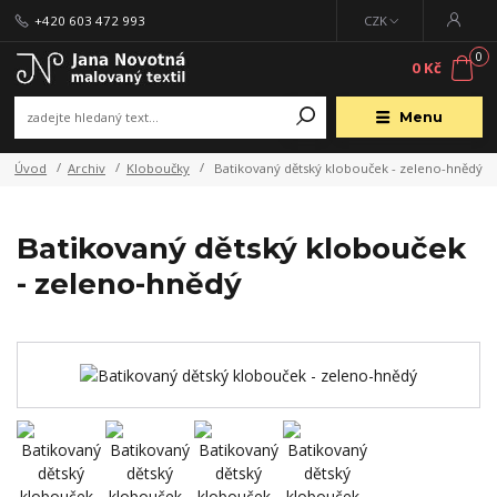
+420 603 472 993
CZK
0
0 Kč
Menu
Úvod
Archiv
Kloboučky
Batikovaný dětský klobouček - zeleno-hnědý
Batikovaný dětský klobouček
- zeleno-hnědý