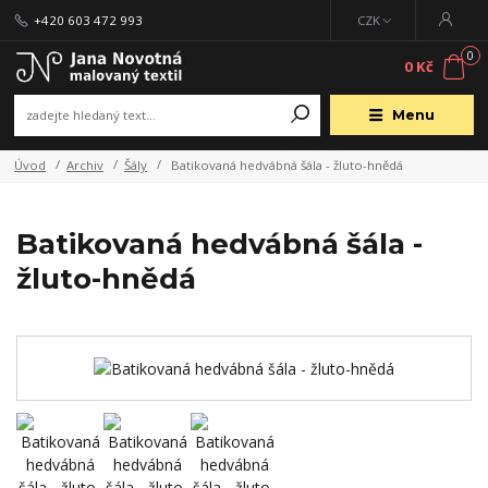
+420 603 472 993
CZK
0
0 Kč
Menu
Úvod
Archiv
Šály
Batikovaná hedvábná šála - žluto-hnědá
Batikovaná hedvábná šála -
žluto-hnědá