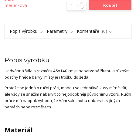
Koupit
Popis výrobku
Parametry
Komentáře
0
Popis výrobku
Hedvábná šála o rozměru 45x140 cm je nabarvená žlutou a různými
odstíny hnědé barvy, místy je i trošku do šeda.
Protože se jedná o ruční práci, mohou se jednotlivé kusy mírně lišit,
ale vždy se snažím nabarvit co nejpodobněji původnímu vzoru. Ruční
práce má naopak výhodu, že Vám šálu mohu nabarvit i v jiných
barvách nebo rozměrech.
Materiál