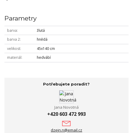
Parametry
barva
žlutá
barva 2
hnědá
velikost
45x140 cm
materiál
hedvábí
Potřebujete poradit?
Jana Novotná
+420 603 472 993
dzejn.n@email.cz