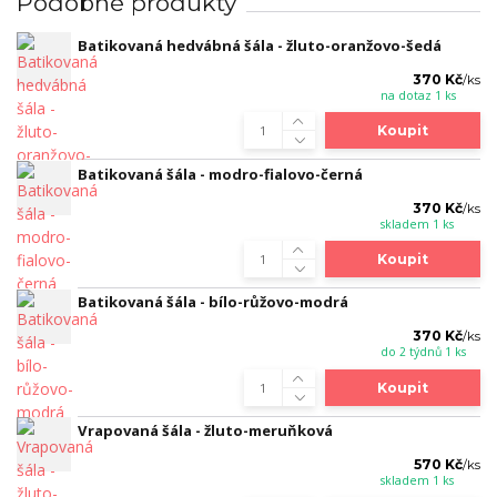
Podobné produkty
Batikovaná hedvábná šála - žluto-oranžovo-šedá
370 Kč
/
ks
na dotaz 1 ks
Koupit
Batikovaná šála - modro-fialovo-černá
370 Kč
/
ks
skladem 1 ks
Koupit
Batikovaná šála - bílo-růžovo-modrá
370 Kč
/
ks
do 2 týdnů 1 ks
Koupit
Vrapovaná šála - žluto-meruňková
570 Kč
/
ks
skladem 1 ks