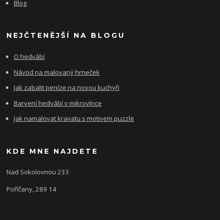
Blog
NEJČTENĚJŠÍ NA BLOGU
O hedvábí
Návod na malovaný hrneček
Jak zabalit peníze na novou kuchyň
Barvení hedvábí v mikrovlnce
Jak namalovat kravatu s motivem puzzle
KDE MNE NAJDETE
Nad Sokolovnou 233
Poříčany, 289 14