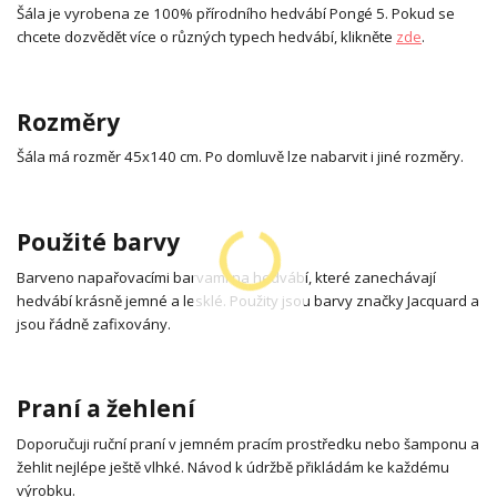
Šála je vyrobena ze 100% přírodního hedvábí Pongé 5. Pokud se
chcete dozvědět více o různých typech hedvábí, klikněte
zde
.
Rozměry
Šála má rozměr 45x140 cm. Po domluvě lze nabarvit i jiné rozměry.
Použité barvy
Barveno napařovacími barvami na hedvábí, které zanechávají
hedvábí krásně jemné a lesklé. Použity jsou barvy značky Jacquard a
jsou řádně zafixovány.
Praní a žehlení
Doporučuji ruční praní v jemném pracím prostředku nebo šamponu a
žehlit nejlépe ještě vlhké. Návod k údržbě přikládám ke každému
výrobku.