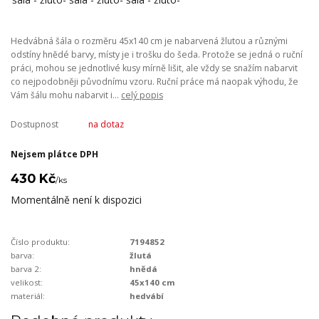
Hedvábná šála o rozměru 45x140 cm je nabarvená žlutou a různými
odstíny hnědé barvy, místy je i trošku do šeda. Protože se jedná o ruční
práci, mohou se jednotlivé kusy mírně lišit, ale vždy se snažím nabarvit
co nejpodobněji původnímu vzoru. Ruční práce má naopak výhodu, že
Vám šálu mohu nabarvit i...
celý popis
Dostupnost
na dotaz
Nejsem plátce DPH
430 Kč
/
ks
Momentálně není k dispozici
Číslo produktu:
7194852
barva:
žlutá
barva 2:
hnědá
velikost:
45x140 cm
materiál:
hedvábí